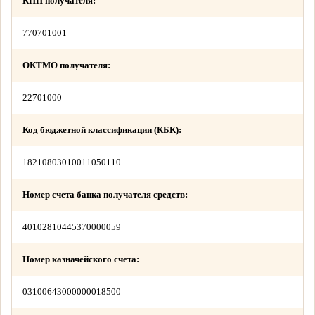
КПП получателя:
770701001
ОКТМО получателя:
22701000
Код бюджетной классификации (КБК):
18210803010011050110
Номер счета банка получателя средств:
40102810445370000059
Номер казначейского счета:
03100643000000018500