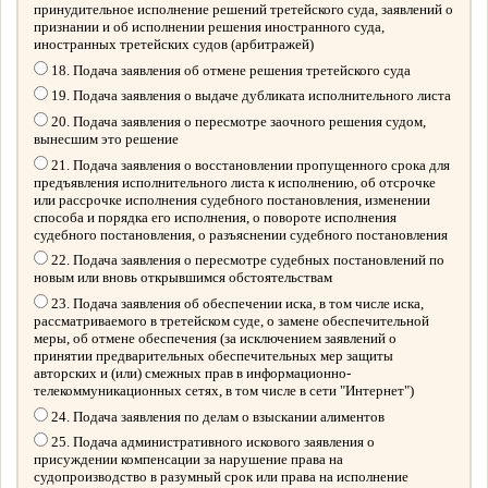
принудительное исполнение решений третейского суда, заявлений о
признании и об исполнении решения иностранного суда,
иностранных третейских судов (арбитражей)
18. Подача заявления об отмене решения третейского суда
19. Подача заявления о выдаче дубликата исполнительного листа
20. Подача заявления о пересмотре заочного решения судом,
вынесшим это решение
21. Подача заявления о восстановлении пропущенного срока для
предъявления исполнительного листа к исполнению, об отсрочке
или рассрочке исполнения судебного постановления, изменении
способа и порядка его исполнения, о повороте исполнения
судебного постановления, о разъяснении судебного постановления
22. Подача заявления о пересмотре судебных постановлений по
новым или вновь открывшимся обстоятельствам
23. Подача заявления об обеспечении иска, в том числе иска,
рассматриваемого в третейском суде, о замене обеспечительной
меры, об отмене обеспечения (за исключением заявлений о
принятии предварительных обеспечительных мер защиты
авторских и (или) смежных прав в информационно-
телекоммуникационных сетях, в том числе в сети "Интернет")
24. Подача заявления по делам о взыскании алиментов
25. Подача административного искового заявления о
присуждении компенсации за нарушение права на
судопроизводство в разумный срок или права на исполнение