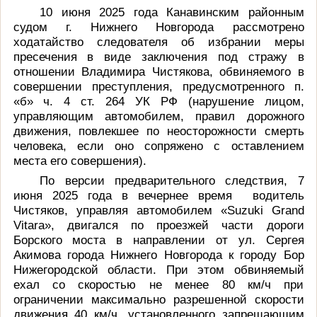
10 июня 2025 года Канавинским районным
судом г. Нижнего Новгорода рассмотрено
ходатайство следователя об избрании меры
пресечения в виде заключения под стражу в
отношении
Владимира Чистякова
, обвиняемого в
совершении преступления, предусмотренного
п.
«б» ч. 4 ст. 264 УК РФ
(нарушение лицом,
управляющим автомобилем, правил дорожного
движения, повлекшее по неосторожности смерть
человека, если оно сопряжено с оставлением
места его совершения).
По версии предварительного следствия, 7
июня 2025 года в вечернее время
водитель
Чистяков, управляя автомобилем «Suzuki Grand
Vitara», двигался по проезжей части дороги
Борского моста в направлении от ул. Сергея
Акимова города Нижнего Новгорода к городу Бор
Нижегородской области. При этом обвиняемый
ехал со скоростью не менее 80 км/ч при
ограничении максимально разрешенной скорости
движения 40 км/ч, установленного запрещающим